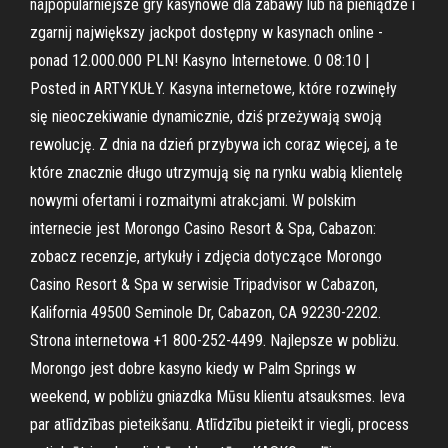
najpopularniejsze gry kasynowe dla zabawy lub na pieniądze i
zgarnij największy jackpot dostępny w kasynach online -
ponad 12.000.000 PLN! Kasyno Internetowe. 0 08:10 |
Posted in ARTYKUŁY. Kasyna internetowe, które rozwinęły
się nieoczekiwanie dynamicznie, dziś przeżywają swoją
rewolucję. Z dnia na dzień przybywa ich coraz więcej, a te
które znacznie długo utrzymują się na rynku wabią klientelę
nowymi ofertami i rozmaitymi atrakcjami. W polskim
internecie jest Morongo Casino Resort & Spa, Cabazon:
zobacz recenzje, artykuły i zdjęcia dotyczące Morongo
Casino Resort & Spa w serwisie Tripadvisor w Cabazon,
Kalifornia 49500 Seminole Dr, Cabazon, CA 92230-2202.
Strona internetowa +1 800-252-4499. Najlepsze w pobliżu.
Morongo jest dobre kasyno kiedy w Palm Springs w
weekend, w pobliżu gniazdka Mūsu klientu atsauksmes. Ieva
par atlīdzības pieteikšanu. Atlīdzību pieteikt ir viegli, process