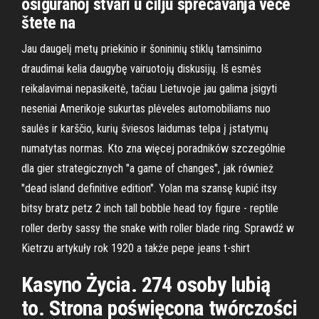
osiguranoj stvari u cilju sprečavanja veće
štete na
Jau daugelį metų priekinio ir šonininių stiklų tamsinimo
draudimai kelia daugybę vairuotojų diskusijų. Iš esmės
reikalavimai nepasikeitė, tačiau Lietuvoje jau galima įsigyti
neseniai Amerikoje sukurtas plėveles automobiliams nuo
saulės ir karščio, kurių šviesos laidumas telpa į įstatymų
numatytas normas. Kto zna więcej poradników szczególnie
dla gier strategicznych "a game of changes", jak również
"dead island definitive edition". Yolan ma szansę kupić itsy
bitsy bratz petz 2 inch tall bobble head toy figure - reptile
roller derby sassy the snake with roller blade ring. Sprawdź w
Kietrzu artykuły rok 1920 a także pepe jeans t-shirt
Kasyno Życia. 274 osoby lubią
to. Strona poświęcona twórczości