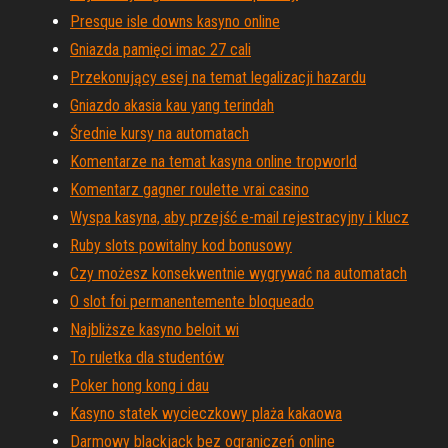
Presque isle downs kasyno online
Gniazda pamięci imac 27 cali
Przekonujący esej na temat legalizacji hazardu
Gniazdo akasia kau yang terindah
Średnie kursy na automatach
Komentarze na temat kasyna online tropworld
Komentarz gagner roulette vrai casino
Wyspa kasyna, aby przejść e-mail rejestracyjny i klucz
Ruby slots powitalny kod bonusowy
Czy możesz konsekwentnie wygrywać na automatach
O slot foi permanentemente bloqueado
Najbliższe kasyno beloit wi
To ruletka dla studentów
Poker hong kong i dau
Kasyno statek wycieczkowy plaża kakaowa
Darmowy blackjack bez ograniczeń online