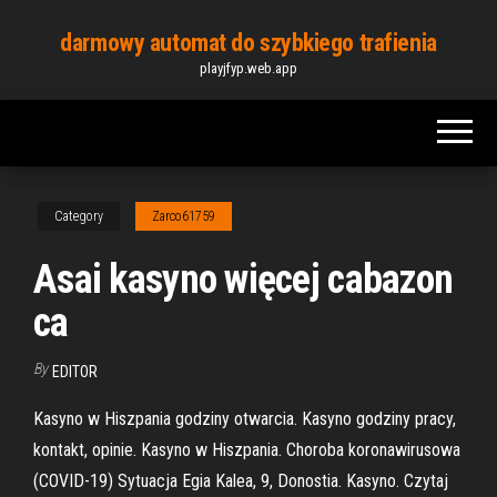
Skip
darmowy automat do szybkiego trafienia
to
playjfyp.web.app
the
content
Category
Zarco61759
Asai kasyno więcej cabazon
ca
By
EDITOR
Kasyno w Hiszpania godziny otwarcia. Kasyno godziny pracy,
kontakt, opinie. Kasyno w Hiszpania. Choroba koronawirusowa
(COVID-19) Sytuacja Egia Kalea, 9, Donostia. Kasyno. Czytaj