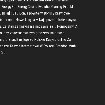
łady Sportowe Online. Bakarat Betclic Betsafe
EnergyBet EnergyCasino EvolutionGaming Expekt
Dzisiaj] 1015 Bonus powitalny Bonusy kasynowe
inder.com Nowe kasyna – Najlepsze polskie kasyna
ię, że starsze kasyna nie nadążają za … Pomożemy Ci
ącym, czy zaawansowanym graczem, na pewno
ine … Znajdź najlepsze Polskie Kasyno Online Za
ajlepsze Kasyna Internetowe W Polsce. Brandon Muth
tóre …