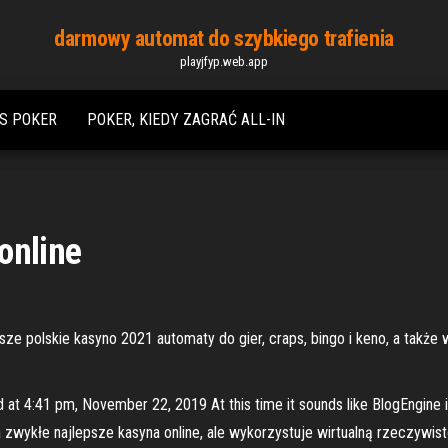
darmowy automat do szybkiego trafienia
playjfyp.web.app
SS POKER
POKER, KIEDY ZAGRAĆ ALL-IN
online
e polskie kasyno 2021 automaty do gier, craps, bingo i keno, a także w
 at 4:41 pm, November 22, 2019 At this time it sounds like BlogEngine i
ykłe najlepsze kasyna online, ale wykorzystuje wirtualną rzeczywisto