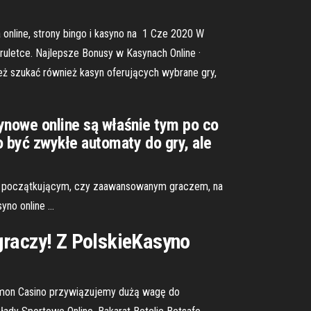
online, strony bingo i kasyno na 1 Cze 2020 W
 ruletce. Najlepsze Bonusy w Kasynach Online ·
eż szukać również kasyn oferujących wybrane gry,
synowe online są właśnie tym po co
 być zwykłe automaty do gry, ale
teś początkującym, czy zaawansowanym graczem, na
yno online …
graczy! Z PolskieKasyno
Lemon Casino przywiązujemy dużą wagę do