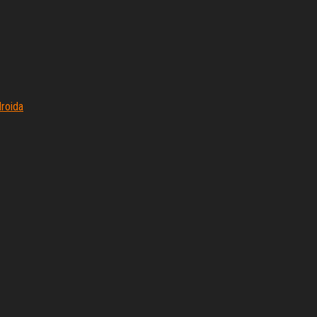
roida