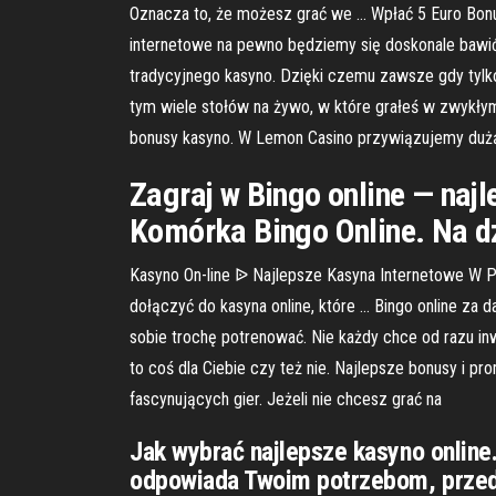
Oznacza to, że możesz grać we … Wpłać 5 Euro Bonu
internetowe na pewno będziemy się doskonale bawić
tradycyjnego kasyno. Dzięki czemu zawsze gdy tylk
tym wiele stołów na żywo, w które grałeś w zwykłym
bonusy kasyno. W Lemon Casino przywiązujemy dużą 
Zagraj w Bingo online — naj
Komórka Bingo Online. Na dz
Kasyno On-line ᐉ Najlepsze Kasyna Internetowe W Po
dołączyć do kasyna online, które … Bingo online za 
sobie trochę potrenować. Nie każdy chce od razu i
to coś dla Ciebie czy też nie. Najlepsze bonusy i pr
fascynujących gier. Jeżeli nie chcesz grać na
Jak wybrać najlepsze kasyno online
odpowiada Twoim potrzebom, przeds