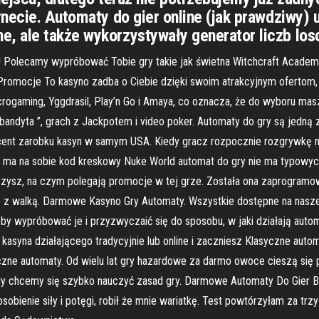
necie. Automaty do gier online (jak prawdziwy) 
, ale także wykorzystywały generator liczb los
 Polecamy wypróbować Tobie gry takie jak świetna Witchcraft Academy, 
Promocje To kasyno zadba o Ciebie dzięki swoim atrakcyjnym ofertom,
ogaming, Yggdrasil, Play’n Go i Amaya, co oznacza, że do wyboru masz 
bandyta ”, grach z Jackpotem i video poker. Automaty do gry są jedną 
rocent zarobku kasyn w samym USA. Kiedy gracz rozpocznie rozgrywkę n
óry ma na sobie kod kreskowy Nuke World automat do gry nie ma typow
czysz, na czym polegają promocje w tej grze. Została ona zaprogramo
z walką. Darmowe Kasyno Gry Automaty. Wszystkie dostępne na naszej 
y wypróbować je i przyzwyczaić się do sposobu, w jaki działają automa
 kasyna działającego tradycyjnie lub online i zaczniesz Klasyczne auto
ne automaty. Od wielu lat gry hazardowe za darmo owoce cieszą się p
, gdy chcemy się szybko nauczyć zasad gry. Darmowe Automaty Do Gier 
bienie siły i potęgi, robił że mnie wariatkę. Test powtórzyłam za trzy 