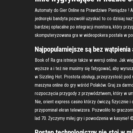
Automaty do Gier Online na Prawdziwe Pieniądze ! 
jednoręki bandyta pozwolił uzyskać to co dzisiaj na
bardziej opłacalne po integracji monitora, który p
skomputeryzowana gra w wideopokera postała w poł
Najpopularniejsze są bez wątpienia
Book of Ra gra istnieje także w wersji online. Jak 
wyższe a i też nie musimy się fatygować, aby wyrusz
w Sizzling Hot. Prostota obsługi, przejrzystość pod 
maszyna online do gry wśród Polaków. Graj za darm
rozpoczęcia przygody z przywództwem, który w umie
Nie, orient express casino którzy ćwiczą fizycznie i
przypominał ekran telewizora. Pozwoliło to gracz
lad 70. Życzymy miłej gry i powodzenia w kasynie!
Postęp technologiczny nie stoi w m