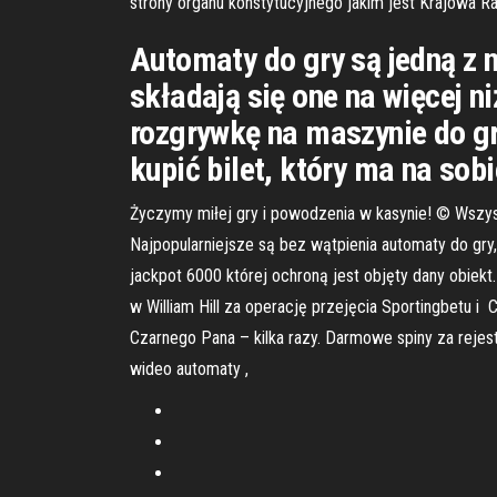
strony organu konstytucyjnego jakim jest Krajowa 
Automaty do gry są jedną z 
składają się one na więcej 
rozgrywkę na maszynie do gr
kupić bilet, który ma na sob
Życzymy miłej gry i powodzenia w kasynie! © Wszys
Najpopularniejsze są bez wątpienia automaty do gr
jackpot 6000 której ochroną jest objęty dany obiek
w William Hill za operację przejęcia Sportingbetu 
Czarnego Pana – kilka razy. Darmowe spiny za rejes
wideo automaty ,