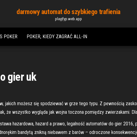
darmowy automat do szybkiego trafienia
playjfyp.web.app
SS POKER
POKER, KIEDY ZAGRAĆ ALL-IN
o gier uk
, jakich możesz się spodziewać w grze tego typu. Z pewnością zasko
ak, że wszystko wygląda jak wojna toczona pomiędzy zwierzakami. Dl
 ustawa hazardowa, hazard a prawo, legalność automatów do gier 2016, pr
ednorękim bandytą znikną niebawem z barów – odroczone konsekwencj