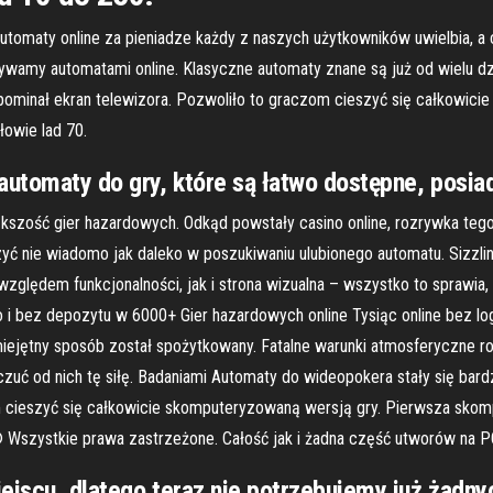
Automaty online za pieniadze każdy z naszych użytkowników uwielbia, 
zywamy automatami online. Klasyczne automaty znane są już od wielu dz
rzypominał ekran telewizora. Pozwoliło to graczom cieszyć się całkowi
owie lad 70.
 automaty do gry, które są łatwo dostępne, posia
większość gier hazardowych. Odkąd powstały casino online, rozrywka tego
yć nie wiadomo jak daleko w poszukiwaniu ulubionego automatu. Sizzlin
względem funkcjonalności, jak i strona wizualna – wszystko to sprawia, 
o i bez depozytu w 6000+ Gier hazardowych online Tysiąc online bez 
jętny sposób został spożytkowany. Fatalne warunki atmosferyczne ro
 czuć od nich tę siłę. Badaniami Automaty do wideopokera stały się bardz
om cieszyć się całkowicie skomputeryzowaną wersją gry. Pierwsza sko
 © Wszystkie prawa zastrzeżone. Całość jak i żadna część utworów na
iejscu, dlatego teraz nie potrzebujemy już żadny