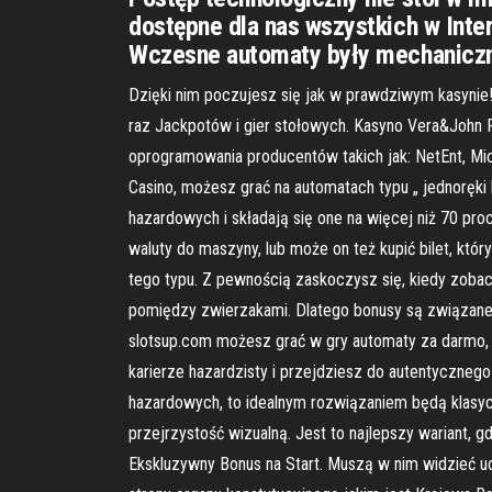
dostępne dla nas wszystkich w Inter
Wczesne automaty były mechaniczne
Dzięki nim poczujesz się jak w prawdziwym kasynie!
raz Jackpotów i gier stołowych. Kasyno Vera&John 
oprogramowania producentów takich jak: NetEnt, Micr
Casino, możesz grać na automatach typu „ jednoręki 
hazardowych i składają się one na więcej niż 70 p
waluty do maszyny, lub może on też kupić bilet, kt
tego typu. Z pewnością zaskoczysz się, kiedy zoba
pomiędzy zwierzakami. Dlatego bonusy są związane 
slotsup.com możesz grać w gry automaty za darmo, b
karierze hazardzisty i przejdziesz do autentycznego
hazardowych, to idealnym rozwiązaniem będą klasycz
przejrzystość wizualną. Jest to najlepszy wariant
Ekskluzywny Bonus na Start. Muszą w nim widzieć uoso