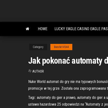
Skip
to
the
content
HOME
LUCKY EAGLE CASINO EAGLE PA
Category
Bascle14544
Jak pokonać automaty d
By
AUTHOR
Nuke World automat do gry nie ma typowych bonusów
promocje w tej grze. Została ona zaprogramowana t
Tagi:: automaty do gier a prawo, automaty do gier a
ustawa hazardowa 25 odpowiedzi na “Automaty z j