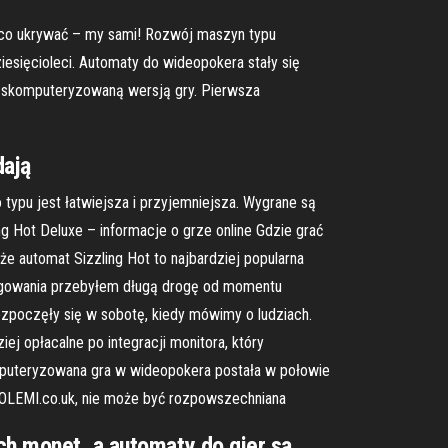
a co ukrywać – my sami! Rozwój maszyn typu
iesięcioleci. Automaty do wideopokera stały się
cie skomputeryzowaną wersją gry. Pierwsza
dają
 typu jest łatwiejsza i przyjemniejsza. Wygrane są
g Hot Deluxe – informacje o grze online Gdzie grać
że automat Sizzling Hot to najbardziej popularna
logowania przebyłem długą drogę od momentu
zpoczęły się w sobotę, kiedy mówimy o ludziach.
iej opłacalne po integracji monitora, który
mputeryzowana gra w wideopokera postała w połowie
 POLEMI.co.uk, nie może być rozpowszechniana
ch monet, a automaty do gier są